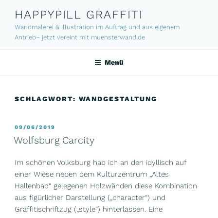
Zum
HAPPYPILL GRAFFITI
Inhalt
Wandmalerei & Illustration im Auftrag und aus eigenem
springen
Antrieb– jetzt vereint mit muensterwand.de
Menü
SCHLAGWORT:
WANDGESTALTUNG
VERÖFFENTLICHT
09/06/2019
AM
Wolfsburg Carcity
Im schönen Volksburg hab ich an den idyllisch auf
einer Wiese neben dem Kulturzentrum „Altes
Hallenbad“ gelegenen Holzwänden diese Kombination
aus figürlicher Darstellung („character“) und
Graffitischriftzug („style“) hinterlassen. Eine