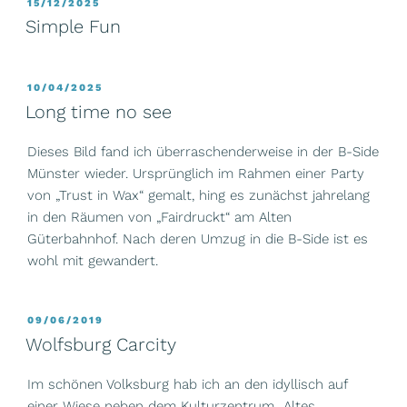
VERÖFFENTLICHT
15/12/2025
AM
Simple Fun
VERÖFFENTLICHT
10/04/2025
AM
Long time no see
Dieses Bild fand ich überraschenderweise in der B-Side
Münster wieder. Ursprünglich im Rahmen einer Party
von „Trust in Wax“ gemalt, hing es zunächst jahrelang
in den Räumen von „Fairdruckt“ am Alten
Güterbahnhof. Nach deren Umzug in die B-Side ist es
wohl mit gewandert.
VERÖFFENTLICHT
09/06/2019
AM
Wolfsburg Carcity
Im schönen Volksburg hab ich an den idyllisch auf
einer Wiese neben dem Kulturzentrum „Altes