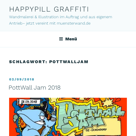
Zum
HAPPYPILL GRAFFITI
Inhalt
Wandmalerei & Illustration im Auftrag und aus eigenem
springen
Antrieb– jetzt vereint mit muensterwand.de
Menü
SCHLAGWORT:
POTTWALLJAM
VERÖFFENTLICHT
02/09/2018
AM
PottWall Jam 2018