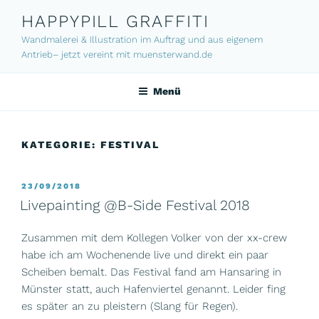
Zum
HAPPYPILL GRAFFITI
Inhalt
Wandmalerei & Illustration im Auftrag und aus eigenem
springen
Antrieb– jetzt vereint mit muensterwand.de
Menü
KATEGORIE:
FESTIVAL
VERÖFFENTLICHT
23/09/2018
AM
Livepainting @B-Side Festival 2018
Zusammen mit dem Kollegen Volker von der xx-crew
habe ich am Wochenende live und direkt ein paar
Scheiben bemalt. Das Festival fand am Hansaring in
Münster statt, auch Hafenviertel genannt. Leider fing
es später an zu pleistern (Slang für Regen).